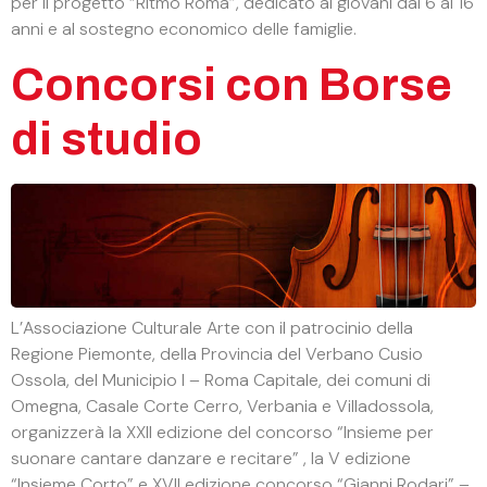
per il progetto “Ritmo Roma”, dedicato ai giovani dai 6 ai 16
anni e al sostegno economico delle famiglie.
Concorsi con Borse
di studio
L’Associazione Culturale Arte con il patrocinio della
Regione Piemonte, della Provincia del Verbano Cusio
Ossola, del Municipio I – Roma Capitale, dei comuni di
Omegna, Casale Corte Cerro, Verbania e Villadossola,
organizzerà la XXII edizione del concorso “Insieme per
suonare cantare danzare e recitare” , la V edizione
“Insieme Corto” e XVII edizione concorso “Gianni Rodari” –