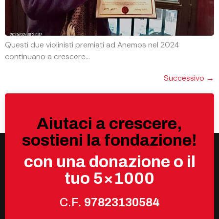
Questi due violinisti premiati ad Anemos nel 2024
continuano a crescere…
Successivo
→
Aiutaci a crescere,
sostieni la fondazione!
con una donazione o il
tuo 5×1000
C.F.
97823130584