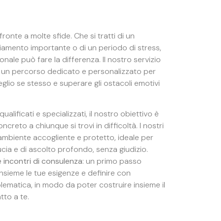
fronte a molte sfide. Che si tratti di un
iamento importante o di un periodo di stress,
ale può fare la differenza. Il nostro servizio
 un percorso dedicato e personalizzato per
io se stesso e superare gli ostacoli emotivi
ualificati e specializzati, il nostro obiettivo è
creto a chiunque si trovi in difficoltà. I nostri
 ambiente accogliente e protetto, ideale per
ucia e di ascolto profondo, senza giudizio.
 incontri di consulenza
: un primo passo
sieme le tue esigenze e definire con
lematica, in modo da poter costruire insieme il
to a te.