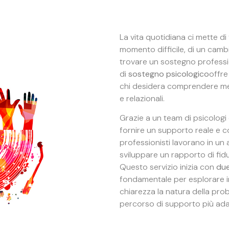
La vita quotidiana ci mette di 
momento difficile, di un camb
trovare un sostegno profession
di
sostegno psicologico
offre
chi desidera comprendere megl
e relazionali.
Grazie a un team di psicologi q
fornire un supporto reale e con
professionisti lavorano in un
sviluppare un rapporto di fid
Questo servizio inizia con
due
fondamentale per esplorare in
chiarezza la natura della prob
percorso di supporto più adat