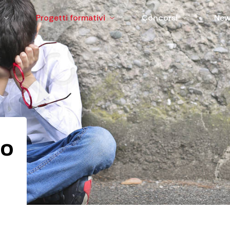
Progetti formativi
Concorsi
New
ico
co