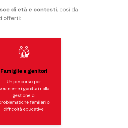
sce di età e contesti
, così da
 offerti:
Famiglie e genitori
Un percorso per
sostenere i genitori nella
gestione di
problematiche familiari o
difficoltà educative.