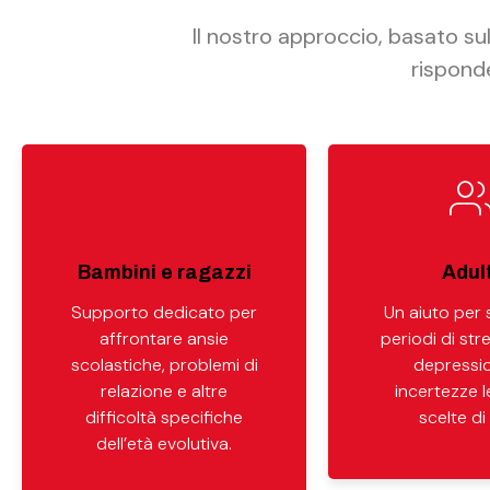
Il nostro approccio, basato sul
risponde
Bambini e ragazzi
Adult
Supporto dedicato per
Un aiuto per
affrontare ansie
periodi di stre
scolastiche, problemi di
depressi
relazione e altre
incertezze 
difficoltà specifiche
scelte di 
dell’età evolutiva.